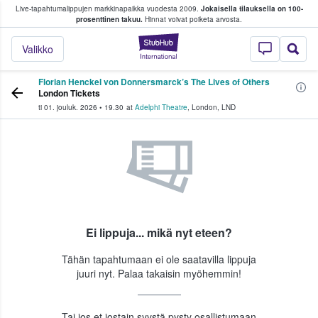
Live-tapahtumalippujen markkinapaikka vuodesta 2009.
Jokaisella tilauksella on 100-
 fanit ostavat ja myyvät lippuja
prosenttinen takuu.
Hinnat voivat poiketa arvosta.
StubHub - missä fa
Valikko
Florian Henckel von Donnersmarck’s The Lives of Others
London Tickets
ti 01. jouluk. 2026
•
19.30
at
Adelphi Theatre
,
London
,
LND
Ei lippuja... mikä nyt eteen?
Tähän tapahtumaan ei ole saatavilla lippuja
juuri nyt. Palaa takaisin myöhemmin!
Tai jos et jostain syystä pysty osallistumaan