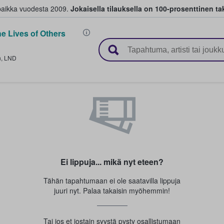
paikka vuodesta 2009.
Jokaisella tilauksella on 100-prosenttinen ta
e Lives of Others
 myyvät lippuja
n
,
LND
Ei lippuja... mikä nyt eteen?
Tähän tapahtumaan ei ole saatavilla lippuja
juuri nyt. Palaa takaisin myöhemmin!
Tai jos et jostain syystä pysty osallistumaan