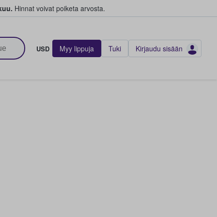
kuu.
Hinnat voivat poiketa arvosta.
Myy lippuja
Tuki
Kirjaudu sisään
USD