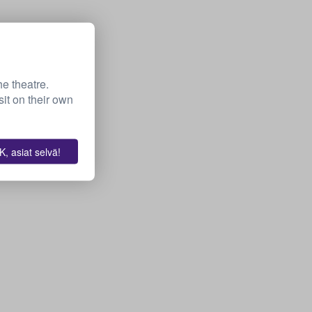
he theatre.
it on their own
, asiat selvä!