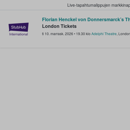
Live-tapahtumalippujen markkina
Florian Henckel von Donnersmarck’s Th
StubHub - missä fanit ostavat ja
London Tickets
ti 10. marrask. 2026
•
19.30
klo
Adelphi Theatre
,
Londo