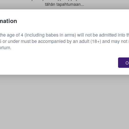
tähän tapahtumaan...
mation
Myy lippusi
he age of 4 (including babes in arms) will not be admitted into t
or under must be accompanied by an adult (18+) and may not s
orium.
OK