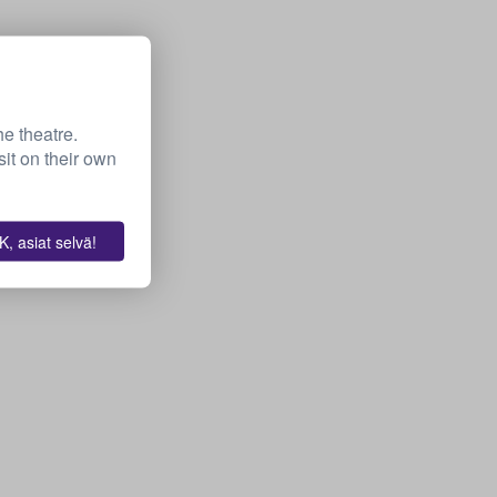
he theatre.
it on their own
, asiat selvä!