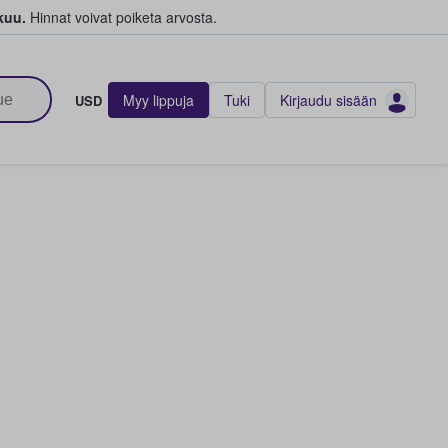
kuu.
Hinnat voivat poiketa arvosta.
Myy lippuja
Tuki
Kirjaudu sisään
USD