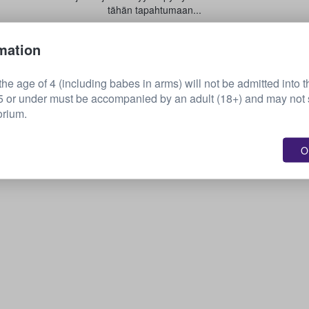
tähän tapahtumaan...
mation
Myy lippusi
he age of 4 (including babes in arms) will not be admitted into t
or under must be accompanied by an adult (18+) and may not s
orium.
OK