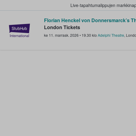
Live-tapahtumalippujen markkina
Florian Henckel von Donnersmarck’s Th
StubHub - missä fanit ostavat ja
London Tickets
ke 11. marrask. 2026
•
19.30
klo
Adelphi Theatre
,
Lond