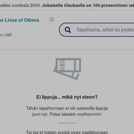
paikka vuodesta 2009.
Jokaisella tilauksella on 100-prosenttinen ta
e Lives of Others
 myyvät lippuja
on
,
LND
Ei lippuja... mikä nyt eteen?
Tähän tapahtumaan ei ole saatavilla lippuja
juuri nyt. Palaa takaisin myöhemmin!
Tai jos et jostain syystä pysty osallistumaan