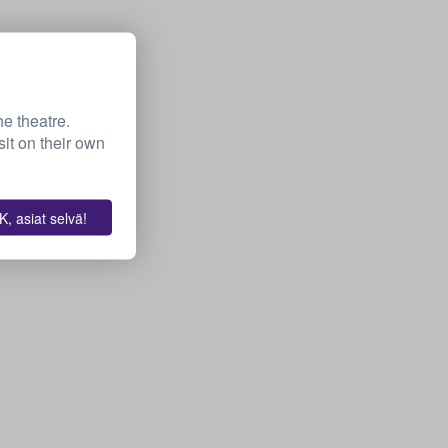
he theatre.
it on their own
, asiat selvä!