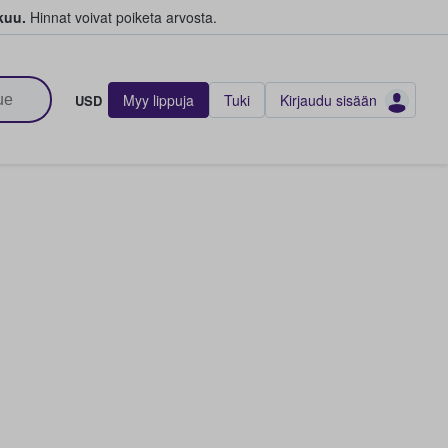
kuu.
Hinnat voivat poiketa arvosta.
Myy lippuja
Tuki
Kirjaudu sisään
USD