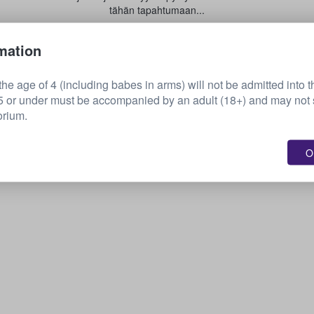
tähän tapahtumaan...
mation
Myy lippusi
he age of 4 (including babes in arms) will not be admitted into t
or under must be accompanied by an adult (18+) and may not s
orium.
OK