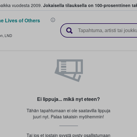
paikka vuodesta 2009.
Jokaisella tilauksella on 100-prosenttinen ta
e Lives of Others
 myyvät lippuja
on
,
LND
Ei lippuja... mikä nyt eteen?
Tähän tapahtumaan ei ole saatavilla lippuja
juuri nyt. Palaa takaisin myöhemmin!
Tai jos et jostain syystä pysty osallistumaan