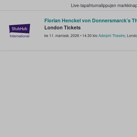
Live-tapahtumalippujen markkina
Florian Henckel von Donnersmarck’s Th
StubHub - missä fanit ostavat ja
London Tickets
ke 11. marrask. 2026
•
14.30
klo
Adelphi Theatre
,
Lond