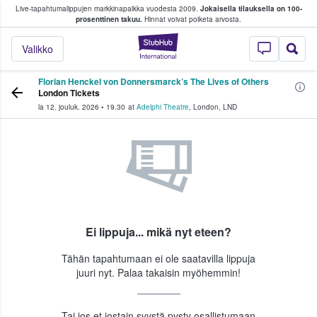
Live-tapahtumalippujen markkinapaikka vuodesta 2009.
Jokaisella tilauksella on 100-
 fanit ostavat ja myyvät lippuja
prosenttinen takuu.
Hinnat voivat poiketa arvosta.
StubHub - missä fa
Valikko
Florian Henckel von Donnersmarck’s The Lives of Others
London Tickets
la 12. jouluk. 2026
•
19.30
at
Adelphi Theatre
,
London
,
LND
Ei lippuja... mikä nyt eteen?
Tähän tapahtumaan ei ole saatavilla lippuja
juuri nyt. Palaa takaisin myöhemmin!
Tai jos et jostain syystä pysty osallistumaan