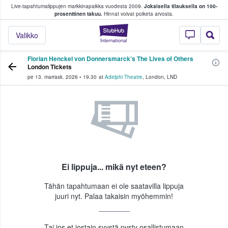
Live-tapahtumalippujen markkinapaikka vuodesta 2009.
Jokaisella tilauksella on 100-
 fanit ostavat ja myyvät lippuja
prosenttinen takuu.
Hinnat voivat poiketa arvosta.
StubHub - missä fa
Valikko
Florian Henckel von Donnersmarck’s The Lives of Others
London Tickets
pe 13. marrask. 2026
•
19.30
at
Adelphi Theatre
,
London
,
LND
Ei lippuja... mikä nyt eteen?
Tähän tapahtumaan ei ole saatavilla lippuja
juuri nyt. Palaa takaisin myöhemmin!
Tai jos et jostain syystä pysty osallistumaan