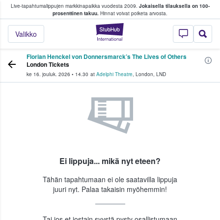
Live-tapahtumalippujen markkinapaikka vuodesta 2009.
Jokaisella tilauksella on 100-
 fanit ostavat ja myyvät lippuja
prosenttinen takuu.
Hinnat voivat poiketa arvosta.
StubHub - missä fa
Valikko
Florian Henckel von Donnersmarck’s The Lives of Others
London Tickets
ke 16. jouluk. 2026
•
14.30
at
Adelphi Theatre
,
London
,
LND
Ei lippuja... mikä nyt eteen?
Tähän tapahtumaan ei ole saatavilla lippuja
juuri nyt. Palaa takaisin myöhemmin!
Tai jos et jostain syystä pysty osallistumaan