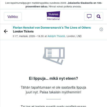
Live-tapahtumalippujen markkinapaikka vuodesta 2009.
Jokaisella tilauksella on 100-
 fanit ostavat ja myyvät lippuja
prosenttinen takuu.
Hinnat voivat poiketa arvosta.
StubHub - missä fa
Valikko
Florian Henckel von Donnersmarck’s The Lives of Others
London Tickets
ti 17. marrask. 2026
•
19.30
at
Adelphi Theatre
,
London
,
LND
Ei lippuja... mikä nyt eteen?
Tähän tapahtumaan ei ole saatavilla lippuja
juuri nyt. Palaa takaisin myöhemmin!
Tai jos et jostain syystä pysty osallistumaan