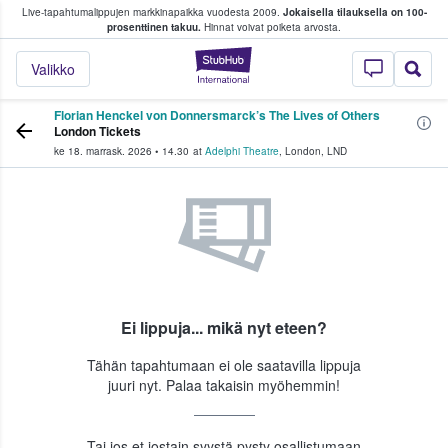
Live-tapahtumalippujen markkinapaikka vuodesta 2009.
Jokaisella tilauksella on 100-
 fanit ostavat ja myyvät lippuja
prosenttinen takuu.
Hinnat voivat poiketa arvosta.
StubHub - missä fa
Valikko
Florian Henckel von Donnersmarck’s The Lives of Others
London Tickets
ke 18. marrask. 2026
•
14.30
at
Adelphi Theatre
,
London
,
LND
Ei lippuja... mikä nyt eteen?
Tähän tapahtumaan ei ole saatavilla lippuja
juuri nyt. Palaa takaisin myöhemmin!
Tai jos et jostain syystä pysty osallistumaan