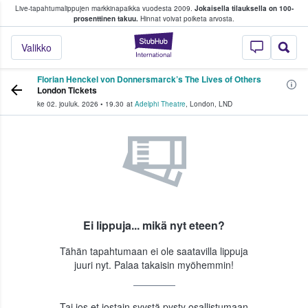
Live-tapahtumalippujen markkinapaikka vuodesta 2009.
Jokaisella tilauksella on 100-
 fanit ostavat ja myyvät lippuja
prosenttinen takuu.
Hinnat voivat poiketa arvosta.
StubHub - missä fa
Valikko
Florian Henckel von Donnersmarck’s The Lives of Others
London Tickets
ke 02. jouluk. 2026
•
19.30
at
Adelphi Theatre
,
London
,
LND
Ei lippuja... mikä nyt eteen?
Tähän tapahtumaan ei ole saatavilla lippuja
juuri nyt. Palaa takaisin myöhemmin!
Tai jos et jostain syystä pysty osallistumaan