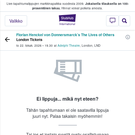
Live-tapahtumalippujen markkinapaikka vuodesta 2009.
Jokaisella tilauksella on 100-
 fanit ostavat ja myyvät lippuja
prosenttinen takuu.
Hinnat voivat poiketa arvosta.
StubHub - missä fa
Valikko
Florian Henckel von Donnersmarck’s The Lives of Others
London Tickets
to 22. lokak. 2026
•
19.30
at
Adelphi Theatre
,
London
,
LND
Ei lippuja... mikä nyt eteen?
Tähän tapahtumaan ei ole saatavilla lippuja
juuri nyt. Palaa takaisin myöhemmin!
Tai jos et jostain syystä pysty osallistumaan