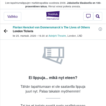
Live-tapahtumalippujen markkinapaikka vuodesta 2009.
Jokaisella tilauksella on 100-
 fanit ostavat ja myyvät lippuja
prosenttinen takuu.
Hinnat voivat poiketa arvosta.
StubHub - missä fa
Valikko
Florian Henckel von Donnersmarck’s The Lives of Others
London Tickets
ke 25. marrask. 2026
•
19.30
at
Adelphi Theatre
,
London
,
LND
Ei lippuja... mikä nyt eteen?
Tähän tapahtumaan ei ole saatavilla lippuja
juuri nyt. Palaa takaisin myöhemmin!
Tai jos et jostain syystä pysty osallistumaan