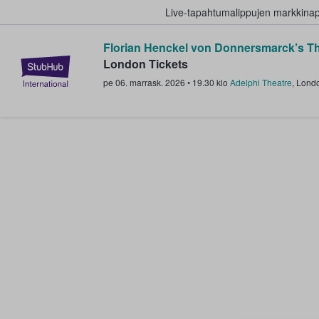
Live-tapahtumalippujen markkina
Florian Henckel von Donnersmarck’s Th
StubHub - missä fanit ostavat ja
London Tickets
pe 06. marrask. 2026
•
19.30
klo
Adelphi Theatre
,
Lond