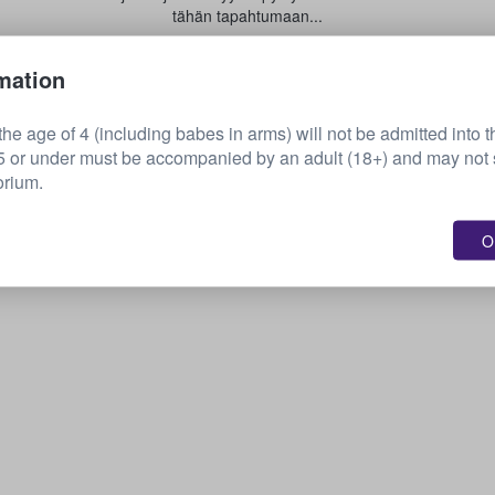
tähän tapahtumaan...
mation
Myy lippusi
he age of 4 (including babes in arms) will not be admitted into t
or under must be accompanied by an adult (18+) and may not s
orium.
OK