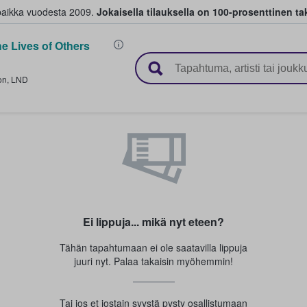
paikka vuodesta 2009.
Jokaisella tilauksella on 100-prosenttinen ta
e Lives of Others
 myyvät lippuja
on
,
LND
Ei lippuja... mikä nyt eteen?
Tähän tapahtumaan ei ole saatavilla lippuja
juuri nyt. Palaa takaisin myöhemmin!
Tai jos et jostain syystä pysty osallistumaan