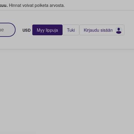
kuu.
Hinnat voivat poiketa arvosta.
Myy lippuja
Tuki
Kirjaudu sisään
USD