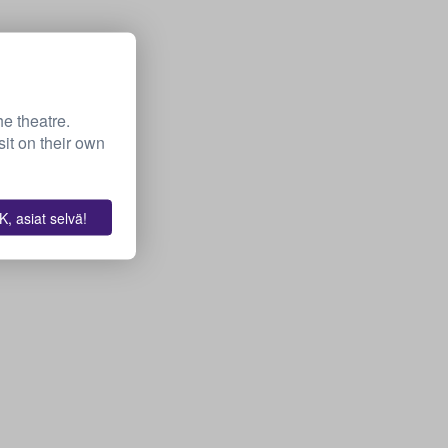
he theatre.
it on their own
, asiat selvä!