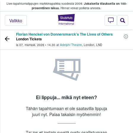
Live-tapahtumalippujen markkinapaikka vuodesta 2009.
Jokaisella tilauksella on 100-
 fanit ostavat ja myyvät lippuja
prosenttinen takuu.
Hinnat voivat poiketa arvosta.
StubHub - missä fa
Valikko
Florian Henckel von Donnersmarck’s The Lives of Others
London Tickets
la 07. marrask. 2026
•
14.30
at
Adelphi Theatre
,
London
,
LND
Ei lippuja... mikä nyt eteen?
Tähän tapahtumaan ei ole saatavilla lippuja
juuri nyt. Palaa takaisin myöhemmin!
Tai jos et jostain syystä pysty osallistumaan