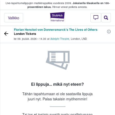
Live-tapahtumalippujen markkinapaikka vuodesta 2009.
Jokaisella tilauksella on 100-
 fanit ostavat ja myyvät lippuja
prosenttinen takuu.
Hinnat voivat poiketa arvosta.
StubHub - missä fa
Valikko
Florian Henckel von Donnersmarck’s The Lives of Others
London Tickets
ke 09. jouluk. 2026
•
14.30
at
Adelphi Theatre
,
London
,
LND
Ei lippuja... mikä nyt eteen?
Tähän tapahtumaan ei ole saatavilla lippuja
juuri nyt. Palaa takaisin myöhemmin!
Tai jos et jostain syystä pysty osallistumaan