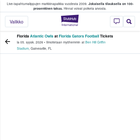
Live-tapahtumalippujen markkinapaikka vuodesta 2009.
Jokaisella tilauksella on 100-
 fanit ostavat ja myyvät lippuja
prosenttinen takuu.
Hinnat voivat poiketa arvosta.
StubHub - missä fa
Valikko
Florida
Atlantic Owls
at
Florida Gators Football
Tickets
la 05. syysk. 2026
•
Ilmoitetaan myöhemmin
at
Ben Hill Griffin
Stadium
,
Gainesville
,
FL