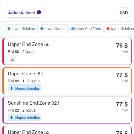
Suodattimet
USD
1
Lower Sideline
Lower Corner
Lower End Zone
Upper Sideline
Upper End Zone 55
76 $
Rivi
80
2 lippua
/ kpl
Upper Corner 51
77 $
Rivi
89
1 - 7 lippua
/ kpl
Nopea toimitus
Sunshine End Zone 321
77 $
Rivi
22
2 lippua
/ kpl
Nopea toimitus
Upper End Zone 53
78 $