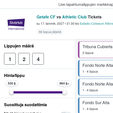
Live-tapahtumalippujen markkina
Getafe CF
vs
Athletic Club
Tickets
StubHub - missä fanit ostavat ja
su 17. tammik. 2027
•
21.00
klo
Estadio Coliseum Alfon
58 lippua jäljellä
Lippujen määrä
Tribuna Cubierta
2 lippua
1
2
4
Fondo Norte Alta
1 - 4 lippua
Hinta/lippu
530 $
964 $
Fondo Norte Alta
1 - 4 lippua
Fondo Sur Alta
Suosittuja suodattimia
1 - 4 lippua