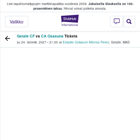
Live-tapahtumalippujen markkinapaikka vuodesta 2009.
Jokaisella tilauksella on 100-
 fanit ostavat ja myyvät lippuja
prosenttinen takuu.
Hinnat voivat poiketa arvosta.
StubHub - missä fa
Valikko
Getafe CF
vs
CA Osasuna
Tickets
su 24. tammik. 2027
•
21.00
at
Estadio Coliseum Alfonso Perez
,
Getafe
,
MAD