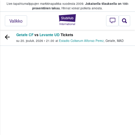
Live-tapahtumalippujen markkinapaikka vuodesta 2009.
Jokaisella tilauksella on 100-
 fanit ostavat ja myyvät lippuja
prosenttinen takuu.
Hinnat voivat poiketa arvosta.
StubHub - missä fa
Valikko
Getafe CF
vs
Levante UD
Tickets
su 20. jouluk. 2026
•
21.00
at
Estadio Coliseum Alfonso Perez
,
Getafe
,
MAD