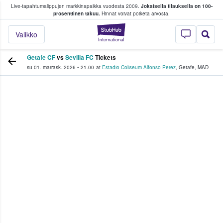
Live-tapahtumalippujen markkinapaikka vuodesta 2009.
Jokaisella tilauksella on 100-
 fanit ostavat ja myyvät lippuja
prosenttinen takuu.
Hinnat voivat poiketa arvosta.
StubHub - missä fa
Valikko
Getafe CF
vs
Sevilla FC
Tickets
su 01. marrask. 2026
•
21.00
at
Estadio Coliseum Alfonso Perez
,
Getafe
,
MAD