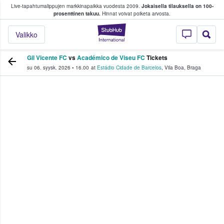
Live-tapahtumalippujen markkinapaikka vuodesta 2009.
Jokaisella tilauksella on 100-
 fanit ostavat ja myyvät lippuja
prosenttinen takuu.
Hinnat voivat poiketa arvosta.
StubHub - missä fa
Valikko
Gil Vicente FC
vs
Académico de Viseu FC
Tickets
su 06. syysk. 2026
•
16.00
at
Estádio Cidade de Barcelos
,
Vila Boa
,
Braga