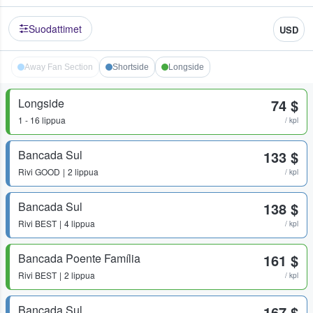
Suodattimet
USD
Away Fan Section
Shortside
Longside
Longside
74 $
1 - 16 lippua
/ kpl
Bancada Sul
133 $
Rivi
GOOD
2 lippua
/ kpl
Bancada Sul
138 $
Rivi
BEST
4 lippua
/ kpl
Bancada Poente Família
161 $
Rivi
BEST
2 lippua
/ kpl
Bancada Sul
167 $