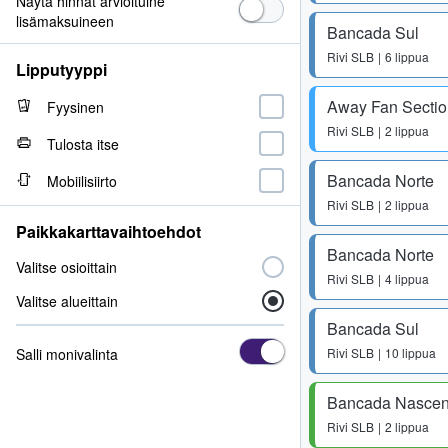
Näytä hinnat arvioituine
lisämaksuineen
Bancada Sul
Rivi
SLB
6 lippua
Lipputyyppi
Away Fan Sectio
Fyysinen
Rivi
SLB
2 lippua
Tulosta itse
Bancada Norte
Mobiilisiirto
Rivi
SLB
2 lippua
Paikkakarttavaihtoehdot
Bancada Norte
Valitse osioittain
Rivi
SLB
4 lippua
Valitse alueittain
Bancada Sul
Salli monivalinta
Rivi
SLB
10 lippua
Bancada Nascen
Rivi
SLB
2 lippua