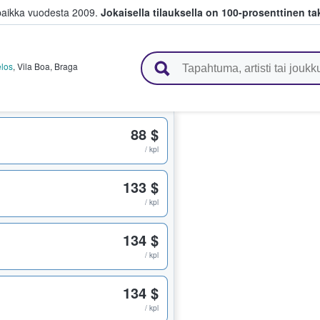
paikka vuodesta 2009.
Jokaisella tilauksella on 100-prosenttinen ta
 myyvät lippuja
elos
,
Vila Boa
,
Braga
88 $
/ kpl
133 $
/ kpl
134 $
/ kpl
134 $
/ kpl