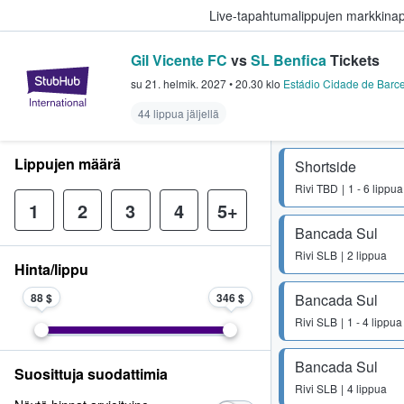
Live-tapahtumalippujen markkina
Gil Vicente FC
vs
SL Benfica
Tickets
StubHub - missä fanit ostavat ja
su 21. helmik. 2027
•
20.30
klo
Estádio Cidade de Barc
44 lippua jäljellä
Lippujen määrä
Shortside
Rivi
TBD
1 - 6 lippua
1
2
3
4
5+
Bancada Sul
Rivi
SLB
2 lippua
Hinta/lippu
88 $
346 $
Bancada Sul
Rivi
SLB
1 - 4 lippua
Bancada Sul
Suosittuja suodattimia
Rivi
SLB
4 lippua