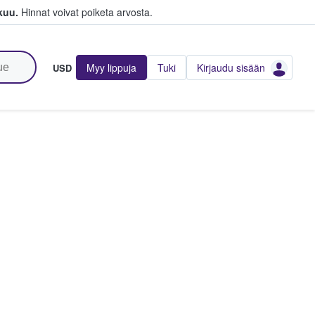
kuu.
Hinnat voivat poiketa arvosta.
Myy lippuja
Tuki
Kirjaudu sisään
USD