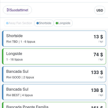
Suodattimet
USD
Away Fan Section
Shortside
Longside
Shortside
13 $
Rivi
TBD
1 - 6 lippua
/ kpl
Longside
74 $
1 - 16 lippua
/ kpl
Bancada Sul
133 $
Rivi
GOOD
2 lippua
/ kpl
Bancada Sul
138 $
Rivi
BEST
4 lippua
/ kpl
Bancada Poente Família
161 $