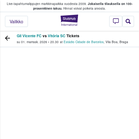
Live-tapahtumalippujen markkinapaikka vuodesta 2009.
Jokaisella tilauksella on 100-
 fanit ostavat ja myyvät lippuja
prosenttinen takuu.
Hinnat voivat poiketa arvosta.
StubHub - missä fa
Valikko
Gil Vicente FC
vs
Vitória SC
Tickets
su 01. marrask. 2026
•
20.30
at
Estádio Cidade de Barcelos
,
Vila Boa
,
Braga