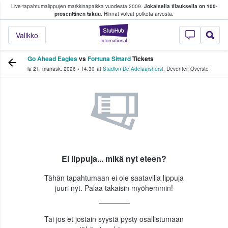
Live-tapahtumalippujen markkinapaikka vuodesta 2009.
Jokaisella tilauksella on 100-
 fanit ostavat ja myyvät lippuja
prosenttinen takuu.
Hinnat voivat poiketa arvosta.
StubHub - missä fa
Valikko
Go Ahead Eagles
vs
Fortuna Sittard
Tickets
la 21. marrask. 2026
•
14.30
at
Stadion De Adelaarshorst
,
Deventer
,
Overste
Ei lippuja... mikä nyt eteen?
Tähän tapahtumaan ei ole saatavilla lippuja
juuri nyt. Palaa takaisin myöhemmin!
Tai jos et jostain syystä pysty osallistumaan