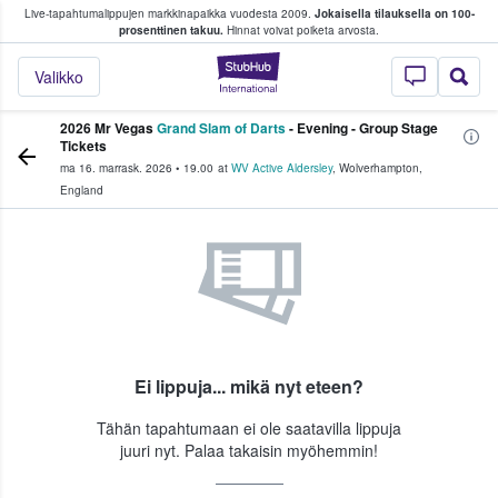
Live-tapahtumalippujen markkinapaikka vuodesta 2009.
Jokaisella tilauksella on 100-
 fanit ostavat ja myyvät lippuja
prosenttinen takuu.
Hinnat voivat poiketa arvosta.
StubHub - missä fa
Valikko
2026 Mr Vegas
Grand Slam of Darts
- Evening - Group Stage
Tickets
ma 16. marrask. 2026
•
19.00
at
WV Active Aldersley
,
Wolverhampton
,
England
Ei lippuja... mikä nyt eteen?
Tähän tapahtumaan ei ole saatavilla lippuja
juuri nyt. Palaa takaisin myöhemmin!