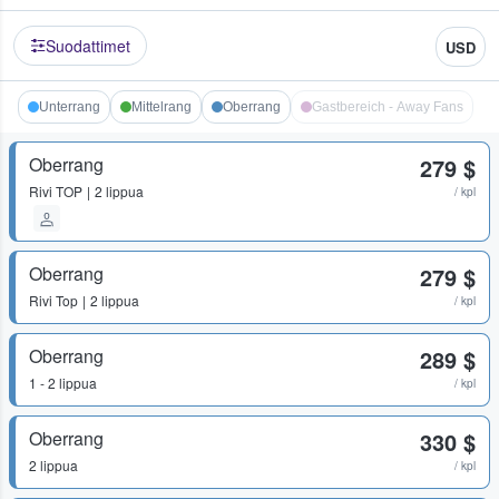
Suodattimet
USD
Unterrang
Mittelrang
Oberrang
Gastbereich - Away Fans
Oberrang
279 $
Rivi
TOP
2 lippua
/ kpl
Oberrang
279 $
Rivi
Top
2 lippua
/ kpl
Oberrang
289 $
1 - 2 lippua
/ kpl
Oberrang
330 $
2 lippua
/ kpl