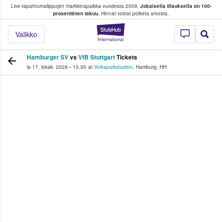
Live-tapahtumalippujen markkinapaikka vuodesta 2009.
Jokaisella tilauksella on 100-
 fanit ostavat ja myyvät lippuja
prosenttinen takuu.
Hinnat voivat poiketa arvosta.
StubHub - missä fa
Valikko
Hamburger SV
vs
VfB Stuttgart
Tickets
la 17. lokak. 2026
•
15.30
at
Volksparkstadion
,
Hamburg
,
HH