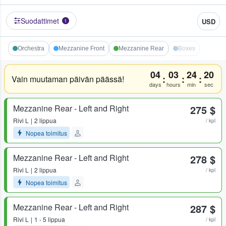
Suodattimet
USD
1
Orchestra
Mezzanine Front
Mezzanine Rear
Boxes
04
03
24
20
:
:
:
Vain muutaman päivän päässä!
days
hours
min
sec
Mezzanine Rear - Left and Right
275 $
Rivi
L
2 lippua
/ kpl
Nopea toimitus
Mezzanine Rear - Left and Right
278 $
Rivi
L
2 lippua
/ kpl
Nopea toimitus
Mezzanine Rear - Left and Right
287 $
Rivi
L
1 - 5 lippua
/ kpl