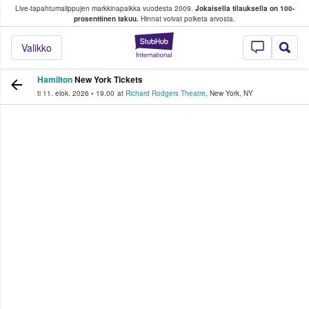
Live-tapahtumalippujen markkinapaikka vuodesta 2009.
Jokaisella tilauksella on 100-
 fanit ostavat ja myyvät lippuja
prosenttinen takuu.
Hinnat voivat poiketa arvosta.
StubHub - missä fa
Valikko
Hamilton
New York Tickets
ti 11. elok. 2026
•
19.00
at
Richard Rodgers Theatre
,
New York
,
NY