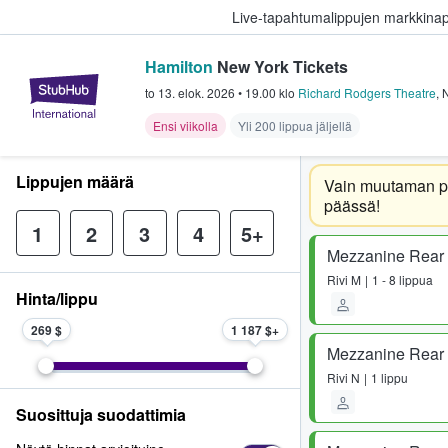
Live-tapahtumalippujen markkina
Hamilton
New York Tickets
StubHub - missä fanit ostavat ja
to 13. elok. 2026
•
19.00
klo
Richard Rodgers Theatre
,
Ensi viikolla
Yli 200 lippua jäljellä
Lippujen määrä
Vain muutaman p
päässä!
1
2
3
4
5+
Mezzanine Rear -
Rivi
M
1 - 8 lippua
Hinta/lippu
269 $
1 187 $
Mezzanine Rear -
Rivi
N
1 lippu
Suosittuja suodattimia