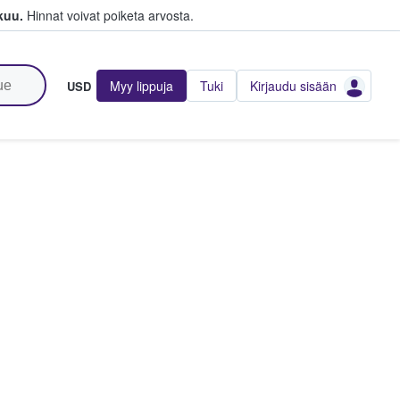
kuu.
Hinnat voivat poiketa arvosta.
Myy lippuja
Tuki
Kirjaudu sisään
USD