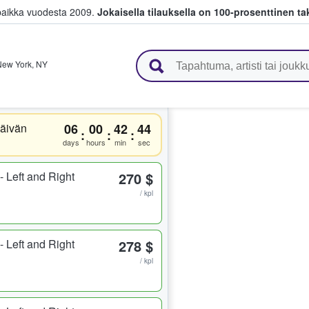
paikka vuodesta 2009.
Jokaisella tilauksella on 100-prosenttinen ta
 myyvät lippuja
New York
,
NY
äivän
06
00
42
44
:
:
:
days
hours
min
sec
 Left and Right
270 $
/ kpl
 Left and Right
278 $
/ kpl