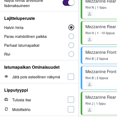
Näytä hinnat arvioituine
Mezzanine Rear -
lisämaksuineen
Rivi
N
1 lippu
Lajitteluperuste
Mezzanine Rear -
Halvin hinta
Rivi
H
1 - 10 lippua
Paras mahdollinen paikka
Parhaat Istumapaikat
Mezzanine Front 
Rivi
Rivi
B
2 lippua
Istumapaikan Ominaisuudet
Mezzanine Front 
Jätä pois esteellinen näkymä
Rivi
B
2 lippua
Lipputyyppi
Mezzanine Rear -
Tulosta itse
Rivi
J
1 lippu
Mobiilisiirto