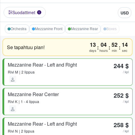
Suodattimet
USD
1
Orchestra
Mezzanine Front
Mezzanine Rear
Boxes
13
04
52
14
:
:
:
Se tapahtuu pian!
days
hours
min
sec
Mezzanine Rear - Left and Right
244 $
Rivi
M
2 lippua
/ kpl
Mezzanine Rear Center
252 $
Rivi
K
1 - 4 lippua
/ kpl
Mezzanine Rear - Left and Right
258 $
Rivi
N
2 lippua
/ kpl