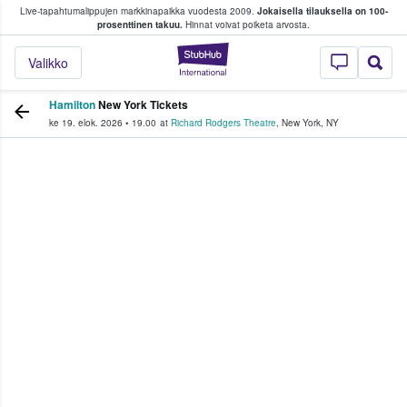
Live-tapahtumalippujen markkinapaikka vuodesta 2009.
Jokaisella tilauksella on 100-
 fanit ostavat ja myyvät lippuja
prosenttinen takuu.
Hinnat voivat poiketa arvosta.
StubHub - missä fa
Valikko
Hamilton
New York Tickets
ke 19. elok. 2026
•
19.00
at
Richard Rodgers Theatre
,
New York
,
NY