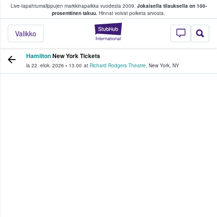
Live-tapahtumalippujen markkinapaikka vuodesta 2009.
Jokaisella tilauksella on 100-
 fanit ostavat ja myyvät lippuja
prosenttinen takuu.
Hinnat voivat poiketa arvosta.
StubHub - missä fa
Valikko
Hamilton
New York Tickets
la 22. elok. 2026
•
13.00
at
Richard Rodgers Theatre
,
New York
,
NY