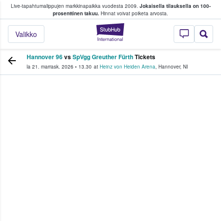
Live-tapahtumalippujen markkinapaikka vuodesta 2009.
Jokaisella tilauksella on 100-
 fanit ostavat ja myyvät lippuja
prosenttinen takuu.
Hinnat voivat poiketa arvosta.
StubHub - missä fa
Valikko
Hannover 96
vs
SpVgg Greuther Fürth
Tickets
la 21. marrask. 2026
•
13.30
at
Heinz von Heiden Arena
,
Hannover
,
NI