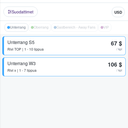
Suodattimet
USD
Unterrang
Oberrang
Gastbereich - Away Fans
VIP
Unterrang S5
67 $
Rivi
TOP
1 - 10 lippua
/ kpl
Unterrang W3
106 $
Rivi
x
1 - 7 lippua
/ kpl