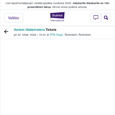
Live-tapahtumalippujen markkinapaikka vuodesta 2009.
Jokaisella tilauksella on 100-
 fanit ostavat ja myyvät lippuja
prosenttinen takuu.
Hinnat voivat poiketa arvosta.
StubHub - missä fa
Valikko
Harlem Globetrotters
Tickets
pe 02. lokak. 2026
•
19.00
at
RTM Stage
,
Rotterdam
,
Rotterdam