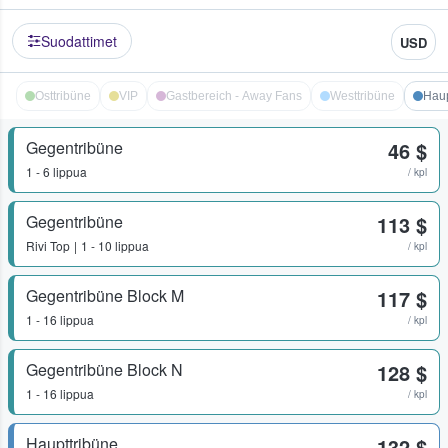
Suodattimet
USD
Osttribüne
VIP
Gastbereich - Away Fans
Westtribüne
Haup
Gegentribüne
46 $
1 - 6 lippua
/ kpl
Gegentribüne
113 $
Rivi
Top
1 - 10 lippua
/ kpl
Gegentribüne Block M
117 $
1 - 16 lippua
/ kpl
Gegentribüne Block N
128 $
1 - 16 lippua
/ kpl
Haupttribüne
132 $