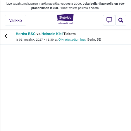
Live-tapahtumalippujen markkinapaikka vuodesta 2009.
Jokaisella tilauksella on 100-
 fanit ostavat ja myyvät lippuja
prosenttinen takuu.
Hinnat voivat poiketa arvosta.
StubHub - missä fa
Valikko
Hertha BSC
vs
Holstein Kiel
Tickets
la 06. maalisk. 2027
•
13.30
at
Olympiastadion liput
,
Berlin
,
BE