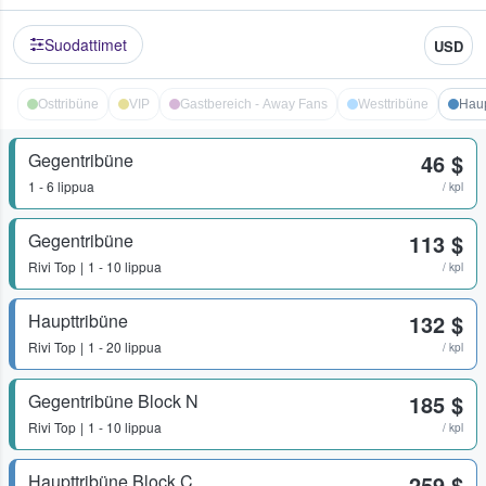
Suodattimet
USD
Osttribüne
VIP
Gastbereich - Away Fans
Westtribüne
Haup
Gegentribüne
46 $
1 - 6 lippua
/ kpl
Gegentribüne
113 $
Rivi
Top
1 - 10 lippua
/ kpl
Haupttribüne
132 $
Rivi
Top
1 - 20 lippua
/ kpl
Gegentribüne Block N
185 $
Rivi
Top
1 - 10 lippua
/ kpl
Haupttribüne Block C
259 $