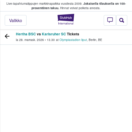
Live-tapahtumalippujen markkinapaikka vuodesta 2009.
Jokaisella tilauksella on 100-
 fanit ostavat ja myyvät lippuja
prosenttinen takuu.
Hinnat voivat poiketa arvosta.
StubHub - missä fa
Valikko
Hertha BSC
vs
Karlsruher SC
Tickets
la 28. marrask. 2026
•
13.30
at
Olympiastadion liput
,
Berlin
,
BE