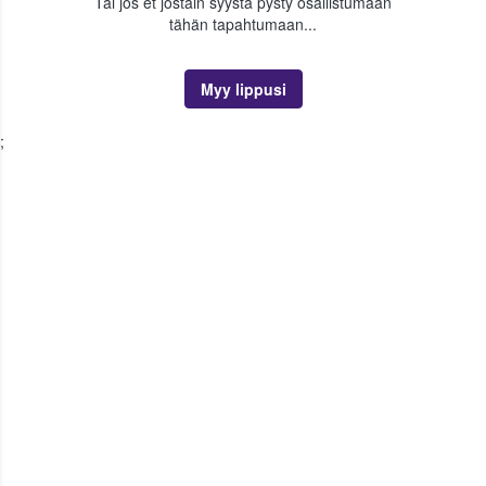
Tai jos et jostain syystä pysty osallistumaan
tähän tapahtumaan...
Myy lippusi
;