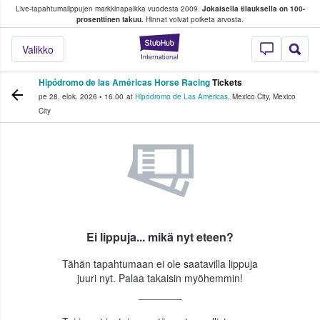
Live-tapahtumalippujen markkinapaikka vuodesta 2009.
Jokaisella tilauksella on 100-
 fanit ostavat ja myyvät lippuja
prosenttinen takuu.
Hinnat voivat poiketa arvosta.
StubHub - missä fa
Valikko
Hipódromo de las Américas Horse Racing
Tickets
pe 28. elok. 2026
•
16.00
at
Hipódromo de Las Américas
,
Mexico City
,
Mexico
City
Ei lippuja... mikä nyt eteen?
Tähän tapahtumaan ei ole saatavilla lippuja
juuri nyt. Palaa takaisin myöhemmin!