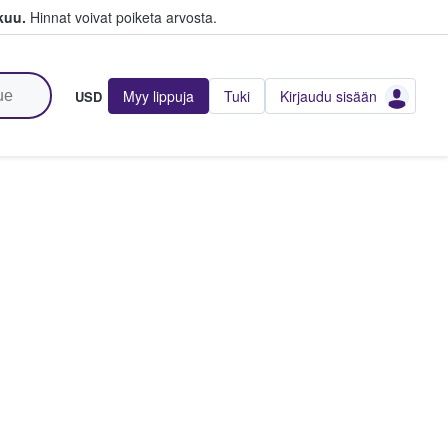
kuu.
Hinnat voivat poiketa arvosta.
Myy lippuja
Tuki
Kirjaudu sisään
USD