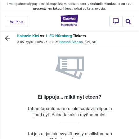
Live-tapahtumalippujen markkinapaikka vuodesta 2009.
Jokaisella tilauksella on 100-
 fanit ostavat ja myyvät lippuja
prosenttinen takuu.
Hinnat voivat poiketa arvosta.
StubHub - missä fa
Valikko
Holstein Kiel
vs
1. FC Nürnberg
Tickets
la 05. syysk. 2026
•
13.00
at
Holstein Stadion
,
Kiel
,
SH
Ei lippuja... mikä nyt eteen?
Tähän tapahtumaan ei ole saatavilla lippuja
juuri nyt. Palaa takaisin myöhemmin!
Tai jos et jostain syystä pysty osallistumaan