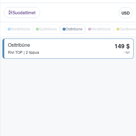
Suodattimet
USD
Nordtribüne
Südtribüne
Osttribüne
Westtribüne
Gastberei
Osttribüne
149 $
Rivi
TOP
2 lippua
/ kpl