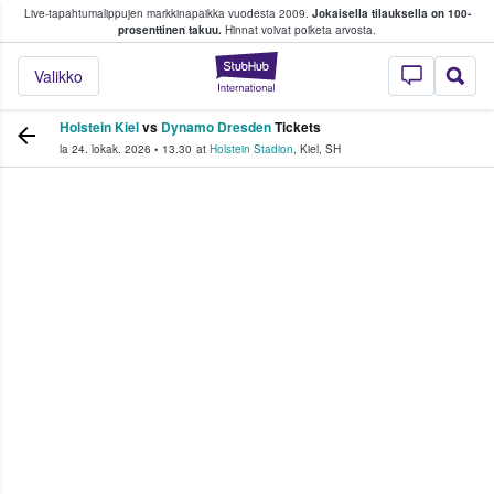
Live-tapahtumalippujen markkinapaikka vuodesta 2009.
Jokaisella tilauksella on 100-
 fanit ostavat ja myyvät lippuja
prosenttinen takuu.
Hinnat voivat poiketa arvosta.
StubHub - missä fa
Valikko
Holstein Kiel
vs
Dynamo Dresden
Tickets
la 24. lokak. 2026
•
13.30
at
Holstein Stadion
,
Kiel
,
SH