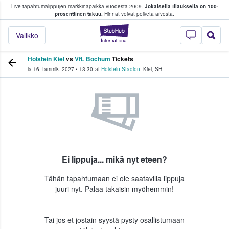
Live-tapahtumalippujen markkinapaikka vuodesta 2009.
Jokaisella tilauksella on 100-
 fanit ostavat ja myyvät lippuja
prosenttinen takuu.
Hinnat voivat poiketa arvosta.
StubHub - missä fa
Valikko
Holstein Kiel
vs
VfL Bochum
Tickets
la 16. tammik. 2027
•
13.30
at
Holstein Stadion
,
Kiel
,
SH
Ei lippuja... mikä nyt eteen?
Tähän tapahtumaan ei ole saatavilla lippuja
juuri nyt. Palaa takaisin myöhemmin!
Tai jos et jostain syystä pysty osallistumaan