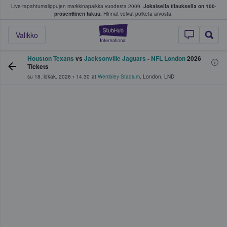
Live-tapahtumalippujen markkinapaikka vuodesta 2009.
Jokaisella tilauksella on 100-
 fanit ostavat ja myyvät lippuja
prosenttinen takuu.
Hinnat voivat poiketa arvosta.
StubHub - missä fa
Valikko
Houston Texans
vs
Jacksonville Jaguars
-
NFL London
2026
Tickets
su 18. lokak. 2026
•
14.30
at
Wembley Stadium
,
London
,
LND