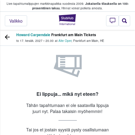
Live-tapahtumalippujen markkinapaikka vuodesta 2009.
Jokaisella tilauksella on 100-
 fanit ostavat ja myyvät lippuja
prosenttinen takuu.
Hinnat voivat poiketa arvosta.
StubHub - missä fa
Valikko
Howard Carpendale
Frankfurt am Main Tickets
to 17. kesäk. 2027
•
20.00
at
Alte Oper
,
Frankfurt am Main
,
HE
Ei lippuja... mikä nyt eteen?
Tähän tapahtumaan ei ole saatavilla lippuja
juuri nyt. Palaa takaisin myöhemmin!
Tai jos et jostain syystä pysty osallistumaan