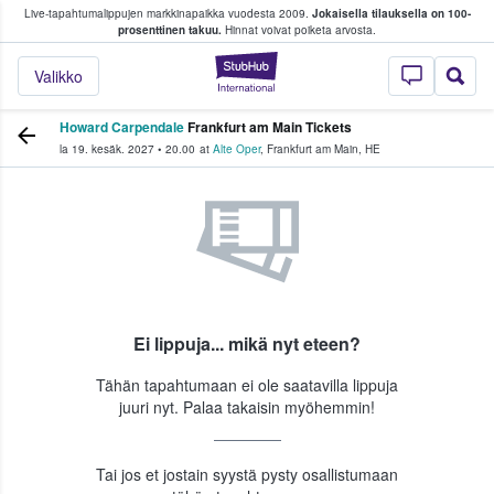
Live-tapahtumalippujen markkinapaikka vuodesta 2009.
Jokaisella tilauksella on 100-
 fanit ostavat ja myyvät lippuja
prosenttinen takuu.
Hinnat voivat poiketa arvosta.
StubHub - missä fa
Valikko
Howard Carpendale
Frankfurt am Main Tickets
la 19. kesäk. 2027
•
20.00
at
Alte Oper
,
Frankfurt am Main
,
HE
Ei lippuja... mikä nyt eteen?
Tähän tapahtumaan ei ole saatavilla lippuja
juuri nyt. Palaa takaisin myöhemmin!
Tai jos et jostain syystä pysty osallistumaan