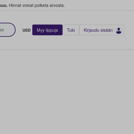
kuu.
Hinnat voivat poiketa arvosta.
Myy lippuja
Tuki
Kirjaudu sisään
USD