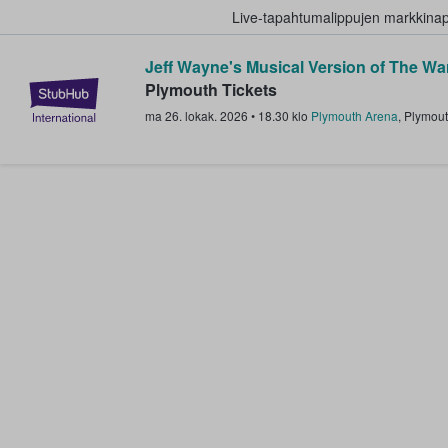
Live-tapahtumalippujen markkina
Jeff Wayne's Musical Version of The Wa
StubHub - missä fanit ostavat ja
Plymouth Tickets
ma 26. lokak. 2026
•
18.30
klo
Plymouth Arena
,
Plymou