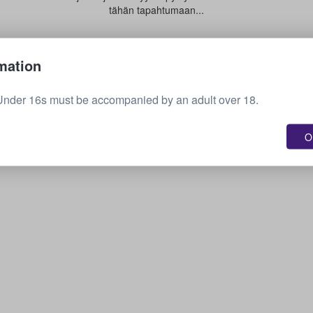
tähän tapahtumaan...
Myy lippusi
mation
Under 16s must be accompanied by an adult over 18.
OK