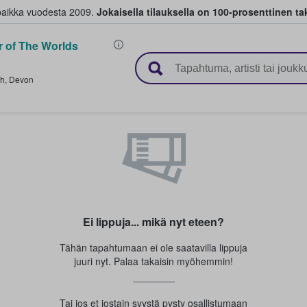
paikka vuodesta 2009.
Jokaisella tilauksella on 100-prosenttinen ta
r of The Worlds
 myyvät lippuja
th
,
Devon
Ei lippuja... mikä nyt eteen?
Tähän tapahtumaan ei ole saatavilla lippuja
juuri nyt. Palaa takaisin myöhemmin!
Tai jos et jostain syystä pysty osallistumaan