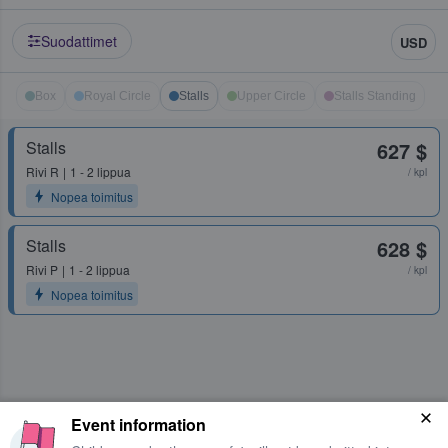
Suodattimet
USD
Box
Royal Circle
Stalls
Upper Circle
Stalls Standing
Stalls
627 $
Rivi
R
1 - 2 lippua
/ kpl
Nopea toimitus
Stalls
628 $
Rivi
P
1 - 2 lippua
/ kpl
Nopea toimitus
Event information