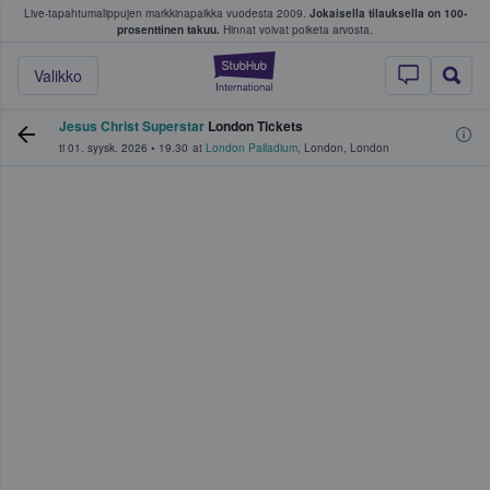
Live-tapahtumalippujen markkinapaikka vuodesta 2009.
Jokaisella tilauksella on 100-
 fanit ostavat ja myyvät lippuja
prosenttinen takuu.
Hinnat voivat poiketa arvosta.
StubHub - missä fa
Valikko
Jesus Christ Superstar
London Tickets
ti 01. syysk. 2026
•
19.30
at
London Palladium
,
London
,
London