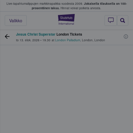
Live-tapahtumalippujen markkinapaikka vuodesta 2009.
Jokaisella tilauksella on 100-
 fanit ostavat ja myyvät lippuja
prosenttinen takuu.
Hinnat voivat poiketa arvosta.
StubHub - missä fa
Valikko
Jesus Christ Superstar
London Tickets
to 13. elok. 2026
•
19.30
at
London Palladium
,
London
,
London