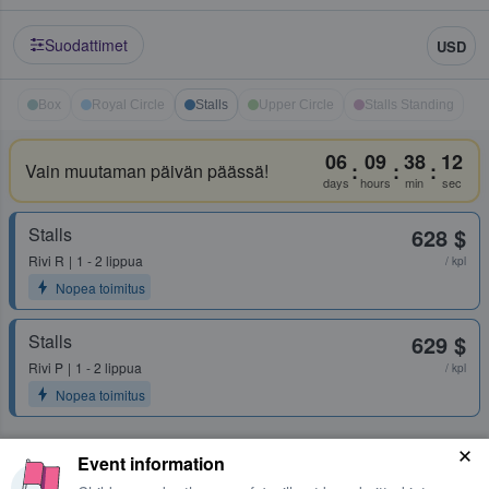
Suodattimet
USD
Box
Royal Circle
Stalls
Upper Circle
Stalls Standing
06
09
38
12
:
:
:
Vain muutaman päivän päässä!
days
hours
min
sec
Stalls
628 $
Rivi
R
1 - 2 lippua
/ kpl
Nopea toimitus
Stalls
629 $
Rivi
P
1 - 2 lippua
/ kpl
Nopea toimitus
Event information