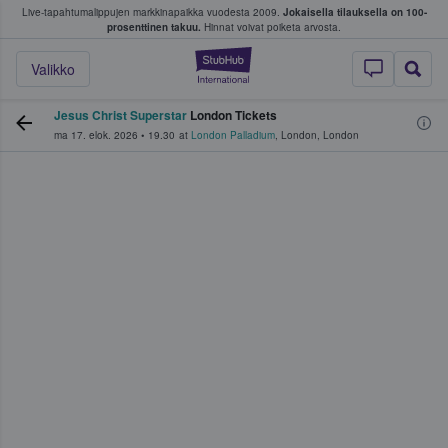
Live-tapahtumalippujen markkinapaikka vuodesta 2009.
Jokaisella tilauksella on 100-
 fanit ostavat ja myyvät lippuja
prosenttinen takuu.
Hinnat voivat poiketa arvosta.
StubHub - missä fa
Valikko
Jesus Christ Superstar
London Tickets
ma 17. elok. 2026
•
19.30
at
London Palladium
,
London
,
London