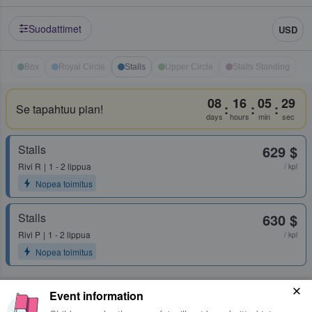
Suodattimet
USD
Box
Royal Circle
Stalls
Upper Circle
Stalls Standing
08
16
05
29
:
:
:
Se tapahtuu pian!
days
hours
min
sec
Stalls
629 $
Rivi
R
1 - 2 lippua
/ kpl
Nopea toimitus
Stalls
630 $
Rivi
P
1 - 2 lippua
/ kpl
Nopea toimitus
Event information