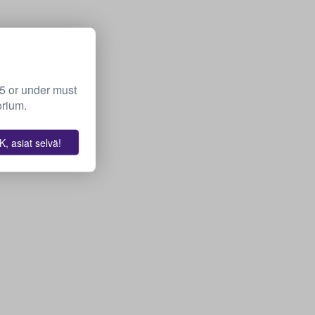
15 or under must
orium.
, asiat selvä!