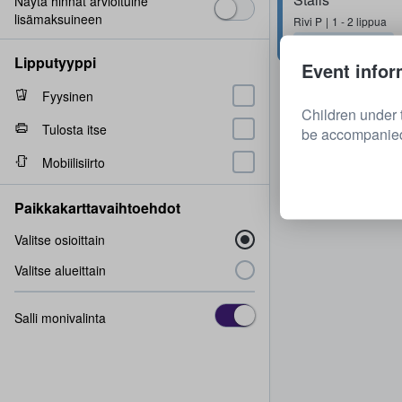
Näytä hinnat arvioituine
lisämaksuineen
Rivi
P
1 - 2 lippua
Nopea toimitus
Lipputyyppi
Event infor
Fyysinen
Children under 
Tulosta itse
be accompanied 
Mobiilisiirto
Paikkakarttavaihtoehdot
Valitse osioittain
Valitse alueittain
Salli monivalinta