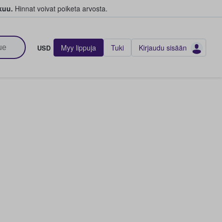
kuu.
Hinnat voivat poiketa arvosta.
Myy lippuja
Tuki
Kirjaudu sisään
USD