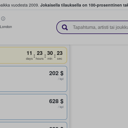
paikka vuodesta 2009.
Jokaisella tilauksella on 100-prosenttinen ta
 myyvät lippuja
London
11
23
30
23
:
:
:
!
days
hours
min
sec
202 $
/ kpl
628 $
/ kpl