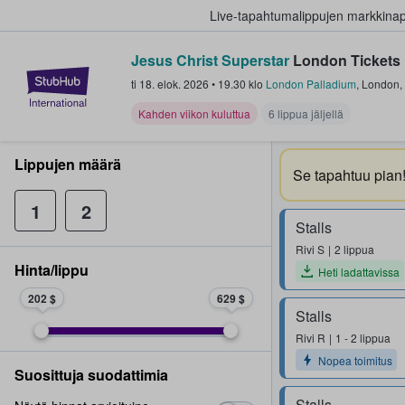
Live-tapahtumalippujen markkina
Jesus Christ Superstar
London Tickets
StubHub - missä fanit ostavat ja
ti 18. elok. 2026
•
19.30
klo
London Palladium
,
London
,
Kahden viikon kuluttua
6 lippua jäljellä
Lippujen määrä
Se tapahtuu pian
1
2
Stalls
Rivi
S
2 lippua
Hinta/lippu
Heti ladattavissa
202 $
629 $
Stalls
Rivi
R
1 - 2 lippua
Nopea toimitus
Suosittuja suodattimia
Stalls