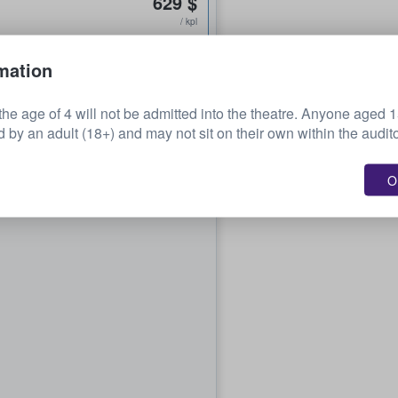
629 $
/ kpl
mation
the age of 4 will not be admitted into the theatre. Anyone aged 
by an adult (18+) and may not sit on their own within the audit
OK