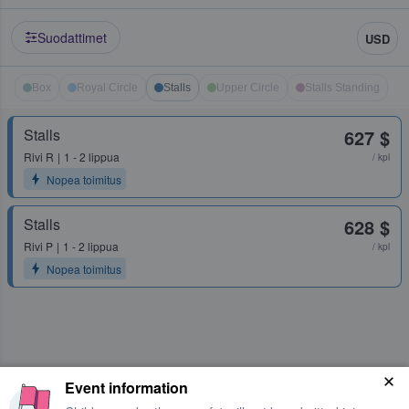
Suodattimet
USD
Box
Royal Circle
Stalls
Upper Circle
Stalls Standing
Stalls
627 $
Rivi
R
1 - 2 lippua
/ kpl
Nopea toimitus
Stalls
628 $
Rivi
P
1 - 2 lippua
/ kpl
Nopea toimitus
Event information