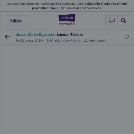
Live-tapahtumalippujen markkinapaikka vuodesta 2009.
Jokaisella tilauksella on 100-
 fanit ostavat ja myyvät lippuja
prosenttinen takuu.
Hinnat voivat poiketa arvosta.
StubHub - missä fa
Valikko
Jesus Christ Superstar
London Tickets
ke 02. syysk. 2026
•
19.30
at
London Palladium
,
London
,
London