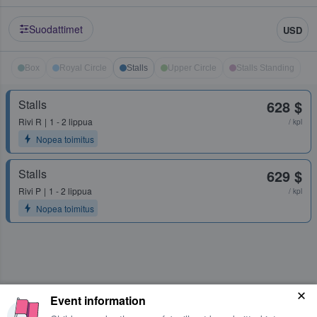
Suodattimet
USD
Box
Royal Circle
Stalls
Upper Circle
Stalls Standing
Stalls
628 $
Rivi
R
1 - 2 lippua
/ kpl
Nopea toimitus
Stalls
629 $
Rivi
P
1 - 2 lippua
/ kpl
Nopea toimitus
Event information