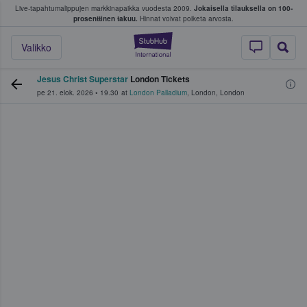
Live-tapahtumalippujen markkinapaikka vuodesta 2009.
Jokaisella tilauksella on 100-
 fanit ostavat ja myyvät lippuja
prosenttinen takuu.
Hinnat voivat poiketa arvosta.
StubHub - missä fa
Valikko
Jesus Christ Superstar
London Tickets
pe 21. elok. 2026
•
19.30
at
London Palladium
,
London
,
London