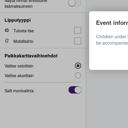
Näytä hinnat arvioituine
lisämaksuineen
Lipputyyppi
Event infor
Tulosta itse
Children under 
Mobiilisiirto
be accompanied 
Paikkakarttavaihtoehdot
Valitse osioittain
Valitse alueittain
Salli monivalinta