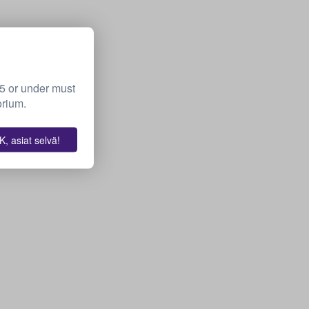
15 or under must
orium.
, asiat selvä!