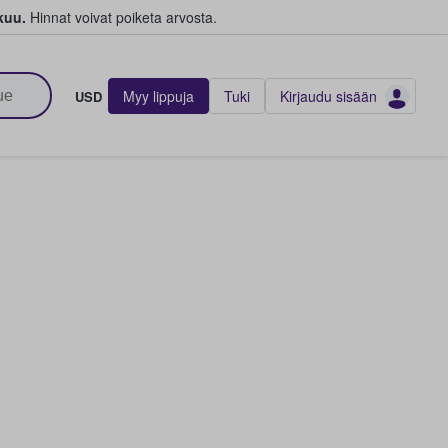
kuu.
Hinnat voivat poiketa arvosta.
Myy lippuja
Tuki
Kirjaudu sisään
USD