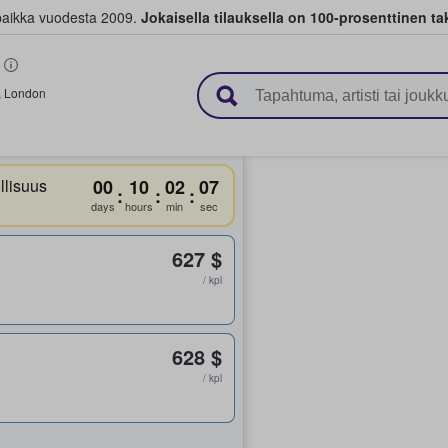
paikka vuodesta 2009.
Jokaisella tilauksella on 100-prosenttinen ta
 myyvät lippuja
,
London
lisuus
00
10
02
07
:
:
:
days
hours
min
sec
627 $
/ kpl
628 $
/ kpl