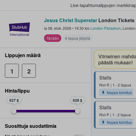
Live-tapahtumalippujen markkina
Jesus Christ Superstar
London Tickets
StubHub - missä fanit ostavat ja
la 08. elok. 2026
•
19.30
klo
London Palladium
,
London
Tänään
4 lippua jäljellä
Lippujen määrä
Viimeinen mahdol
päästä mukaan!
1
2
Stalls
Rivi
R
1 - 2 lippua
Hinta/lippu
Nopea toimitus
627 $
628 $
Stalls
Rivi
P
1 - 2 lippua
Nopea toimitus
Suosittuja suodattimia